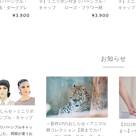
リバーシブル・
子】ミニリボン付きリバーシブル・
子】ミニ
地・ダークグレ
キャップ ローズ・フラワー柄
キャッ
）／アメリカ製
（S770）／アメリカ製
（S771
¥3,900
¥3,900
お知らせ
おしらせ＞ミニリボ
シブル・キャップ
＜新作UPのおしらせ＞アニマル
【202
 リバーシブルキャッ
柄コレクション【肩までカバ
まへ】
した。 両面が違うお