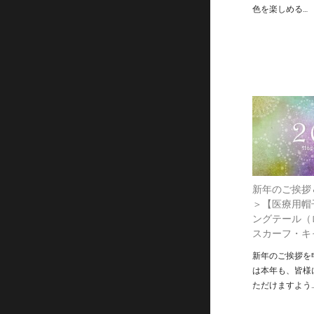
色を楽しめる…
新年のご挨拶
＞【医療用帽
ングテール（
スカーフ・キ
新年のご挨拶を
は本年も、皆様
ただけますよう