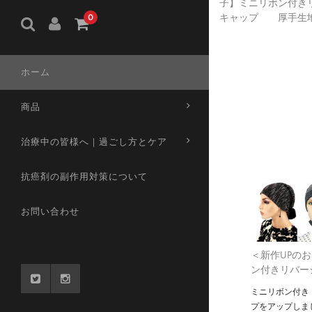
子】ミニリボン付き
子】ターバン・キャップ パープル×
帽
キャップ 厚手生
0
マルチカラー(S746)／アメリカ製
ガニ
ー×ブラック（S772
¥3,000
ップ
900
 ア
ホーム
商品
治療中の皆様へ｜過ごし方とケア
抗癌剤の副作用対策について
お問い合わせ
＜新作UPの
ン付きリバー
ミニリボン付き
プをアップしま