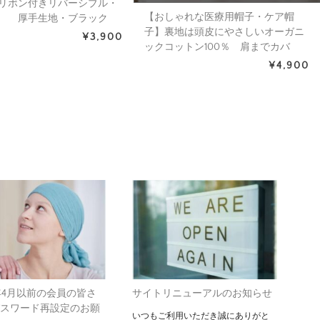
リボン付きリバーシブル・
【おしゃれな医療用帽子・ケア帽
プ 厚手生地・ブラック
子】裏地は頭皮にやさしいオーガニ
）／アメリカ製
¥3,900
ックコットン100％ 肩までカバ
ー・ロング丈・スカーフ・キャップ
¥4,900
ホワイト×ベルト＆チェーン柄
（S752）／ アメリカ製
2年4月以前の会員の皆さ
サイトリニューアルのお知らせ
パスワード再設定のお願
いつもご利用いただき誠にありがと