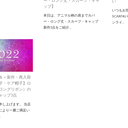
ー・ロング丈・スカーフ・キャ
い
ップ】
いつもお
本日は、アニマル柄の肩までカバ
SCARF4
ー・ロング丈・スカーフ・キャップ
ンライ…
新作3点をご紹介…
＆＜新作・再入荷
子・ケア帽子】ロ
ロングリボン）の
ャップ3点
申し上げます。 当店
により一層ご満足い
…