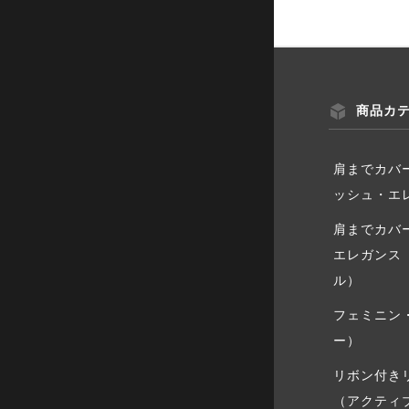
商品カ
肩までカバ
ッシュ・エ
肩までカバ
エレガンス
ル）
フェミニン
ー）
リボン付き
（アクティ