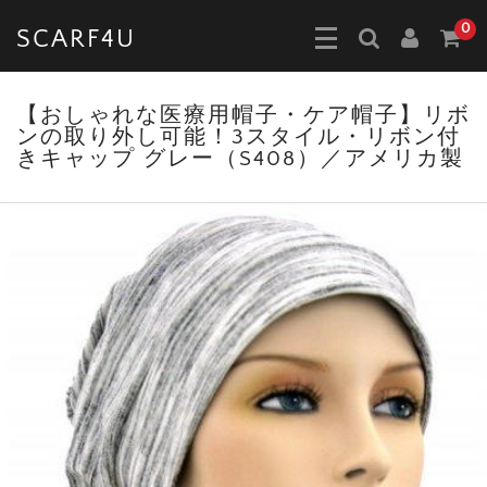
0
SCARF4U
【おしゃれな医療用帽子・ケア帽子】リボ
ンの取り外し可能！3スタイル・リボン付
きキャップ グレー（S408）／アメリカ製