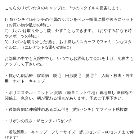
こちらのリボン付きのキャップは、3つのスタイルを提案します。
1）18センチ×11.5センチの付属のリボンをベレー帽風に横や後ろにセット
（お買い物や散歩の時に）
2）リボンは取り外し可能。外すこともできます。（おやすみになる時
やスポーツの時に）
3）リボンを取り外した後は、お手持ちのスカーフでフェミニンなスタ
イルに。（エレガントな装いの時に）
お部屋の中でも入院中でも、いつでもお洒落してQOLを上げ、免疫力も
アップして下さいね。
・抗がん剤治療 膠原病 脱毛 円形脱毛 脱毛症 入院・検査・外出
用 ナイト・キャップ
・ポリエステル・コットン 混紡 （軽量ニット生地）裏地無し ※裁断の
関係上 色合い、柄が変わる場合があります。予めご了承下さい。
・後部裏側に伸縮性のあるゴム付き（約9センチ）でフィット感抜群
・リボンの長さ：18センチ×11.5センチ
・着脱簡単♪ キャップ フリーサイズ （約53センチ～60センチまで伸
びます）