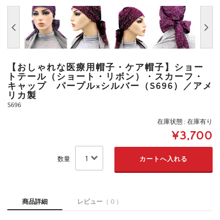
【おしゃれな医療用帽子・ケア帽子】ショー
トテール（ショート・リボン）・スカーフ・
キャップ パープル×シルバー（S696）／アメ
リカ製
S696
在庫状態 : 在庫有り
¥3,700
数量
商品詳細
レビュー
（ 0 ）