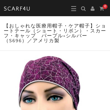
0
SCARF4U
【おしゃれな医療用帽子・ケア帽子】ショ
ートテール（ショート・リボン）・スカー
フ・キャップ パープル×シルバー
（S696）／アメリカ製