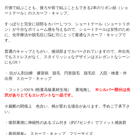
片側で結ぶことも、後ろや前で結ぶこともできる2本のリボン紐（ショ
ートテール）のスカーフ・キャップ。
すっぽりと完全に頭部をカバーしつつ、ショートテール（ショートリボ
ン）が十分なボリューム感を与えるので、ショートテールは女性のため
に、化学療法や脱毛症に悩む方にとって最適なスカーフ・キャップで
す。
普通のキャップとちがい、後頭部までカバーされていますので、外出先
でもストレスがなく、スタイリッシュなデザインはエレガントなシーン
にもOK！
・ 抗がん剤治療 膠原病 脱毛 円形脱毛 脱毛症 入院・検査・外
出用 スカーフ・キャップ
・コットン100％ (軽量高級素材生地） 裏地無し
※シルバー部分は光
沢がありとてもエレガントな一品です。
※裁断の関係上 色合い、柄が変わる場合があります。予めご了承下さ
い。
・後部裏側に伸縮性のあるゴム付き（約7.7センチ）でフィット感抜群
・着脱簡単♪ スカーフ・キャップ フリーサイズ