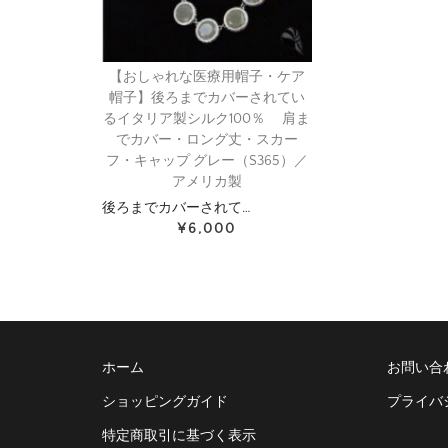
【おしゃれな医療用帽子・ケア
帽子】後ろまでカバーされてい
るイタリア製シルク100％ 肩ま
でカバー・ロング丈・スカー
フ・キャップ グレー（S365）／
アメリカ製
後ろまでカバーされて…
¥6,000
ホーム
お問い合
ショッピングガイド
プライバ
特定商取引に基づく表示