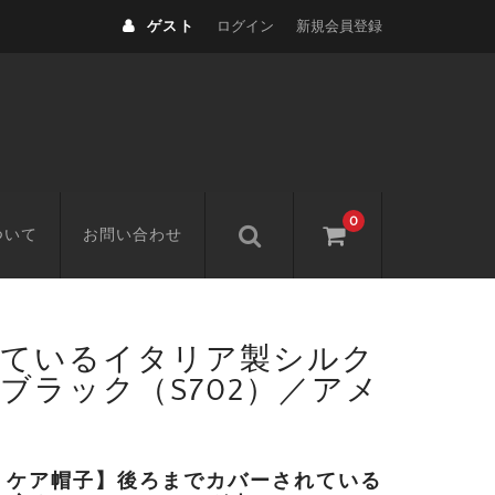
ゲスト
ログイン
新規会員登録
0
ついて
お問い合わせ
れているイタリア製シルク
ブラック（S702）／アメ
・ケア帽子】後ろまでカバーされている