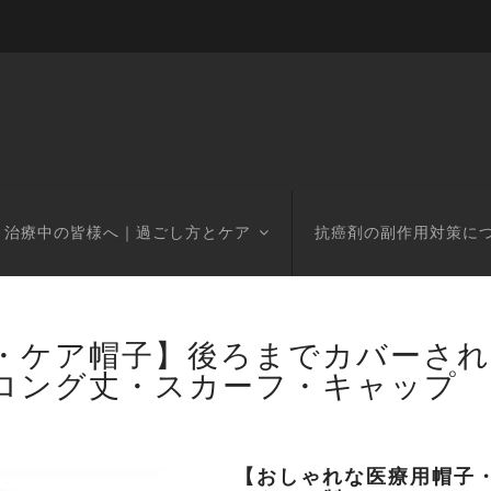
治療中の皆様へ｜過ごし方とケア
抗癌剤の副作用対策に
・ケア帽子】後ろまでカバーさ
ロング丈・スカーフ・キャップ 
【おしゃれな医療用帽子