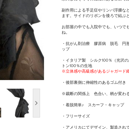
副作用による手足症やリンパ浮腫な
ます。サイドのリボンを後ろで結ぶ
お部屋の中でも入院中でも、いつでも
ね。
・抗がん剤治療 膠原病 脱毛 円
ップ
・イタリア製 シルク100％（光沢
トン100％の生地
※立体感や高級感があるジャガード
・後部裏側に伸縮性のあるゴム付き
※裁断の関係上 色合い、柄が変わ
・着脱簡単♪ スカーフ・キャップ
・フリーサイズ
・アメリカにてデザイン、製造され