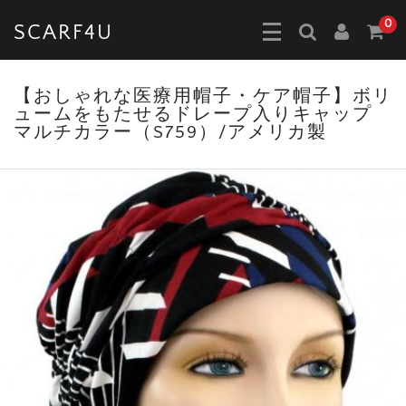
0
SCARF4U
【おしゃれな医療用帽子・ケア帽子】ボリ
ュームをもたせるドレープ入りキャップ
マルチカラー（S759）/アメリカ製