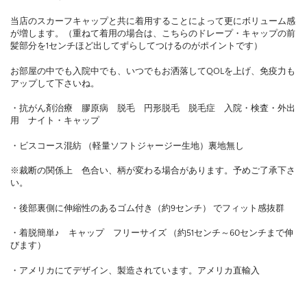
当店のスカーフキャップと共に着用することによって更にボリューム感
が増します。（重ねて着用の場合は、こちらのドレープ・キャップの前
髪部分を1センチほど出してずらしてつけるのがポイントです）
お部屋の中でも入院中でも、いつでもお洒落してQOLを上げ、免疫力も
アップして下さいね。
・抗がん剤治療 膠原病 脱毛 円形脱毛 脱毛症 入院・検査・外出
用 ナイト・キャップ
・ビスコース混紡 （軽量ソフトジャージー生地）裏地無し
※裁断の関係上 色合い、柄が変わる場合があります。予めご了承下さ
い。
・後部裏側に伸縮性のあるゴム付き（約9センチ） でフィット感抜群
・着脱簡単♪ キャップ フリーサイズ （約51センチ～60センチまで伸
びます）
・アメリカにてデザイン、製造されています。アメリカ直輸入