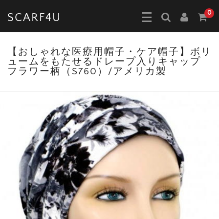
0
SCARF4U
【おしゃれな医療用帽子・ケア帽子】ボリ
ュームをもたせるドレープ入りキャップ
フラワー柄（S760）/アメリカ製