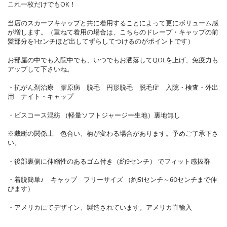
これ一枚だけでもOK！
当店のスカーフキャップと共に着用することによって更にボリューム感
が増します。（重ねて着用の場合は、こちらのドレープ・キャップの前
髪部分を1センチほど出してずらしてつけるのがポイントです）
お部屋の中でも入院中でも、いつでもお洒落してQOLを上げ、免疫力も
アップして下さいね。
・抗がん剤治療 膠原病 脱毛 円形脱毛 脱毛症 入院・検査・外出
用 ナイト・キャップ
・ビスコース混紡 （軽量ソフトジャージー生地）裏地無し
※裁断の関係上 色合い、柄が変わる場合があります。予めご了承下さ
い。
・後部裏側に伸縮性のあるゴム付き（約9センチ） でフィット感抜群
・着脱簡単♪ キャップ フリーサイズ （約51センチ～60センチまで伸
びます）
・アメリカにてデザイン、製造されています。アメリカ直輸入