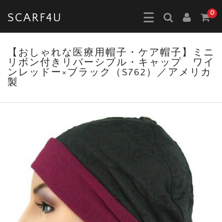
0
SCARF4U
【おしゃれな医療用帽子・ケア帽子】ミニ
リボン付きリバーシブル・キャップ ワイ
ンレッドー×ブラック（S762）／アメリカ
製