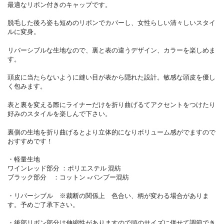
最適なリボン付きのキャップです。
脱毛した後ろ姿も短めのリボンでカバーし、女性らしい清々しいスタイ
ルに変身。
リバーシブルな生地なので、裏と表の違うデザイン、カラーを楽しめま
す。
頭皮に当たらないように縫い目が表から隠れた設計。敏感な頭皮を優し
く包みます。
表と裏を変える際にライナーだけを折り曲げるてアクセントをつけたり
好みのスタイルを楽しんで下さい。
裏側の生地を折り曲げるとより立体的になりボリューム感がでますので
おすすめです！
・軽量生地
ワインレッド部分 ：ポリエステル 混紡
ブラック部分 ：コットン ×バンブー混紡
・リバーシブル ※裁断の関係上 色合い、柄が変わる場合がありま
す。予めご了承下さい。
・後部リボン部分は伸縮性がありますので頭のサイズに併せて調節でき