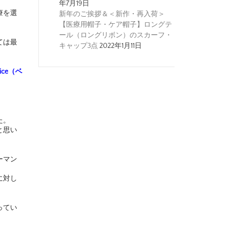
年7月19日
療を選
新年のご挨拶＆＜新作・再入荷＞
【医療用帽子・ケア帽子】ロングテ
ール（ロングリボン）のスカーフ・
ては最
キャップ3点
2022年1月11日
ctice（ベ
た。
と思い
ーマン
に対し
ってい