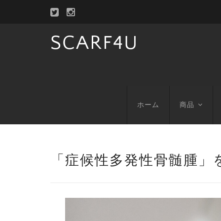
SCARF4U
ホーム
商品
「症候性多発性骨髄腫」