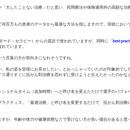
や「大したことない治療」だと思い、民間療法や保険適用外の高額な治
て何百万もの患者のデータから最適な方法を指しますので、現状におい
y（スタンダード・セラピー）からの直訳で使われていますが、同時に「
best pra
ばれています。
いう言葉の方が前向きになれそうですね。
い。私の姿を皆様にお見せしたい」とおっしゃっていたのが印象的でし
イス通りすぐに抗がん剤治療を恐れずに受けようと伝えたかったのかな
ッショナルタイム（追加時間）へと呼び名を変えただけで選手のパフォ
プラクティス」「最適治療」と呼び名を変更するだけで、抗がん剤治療
ますが、年齢や体力や健康状態などで受けない方が良い場合があると思