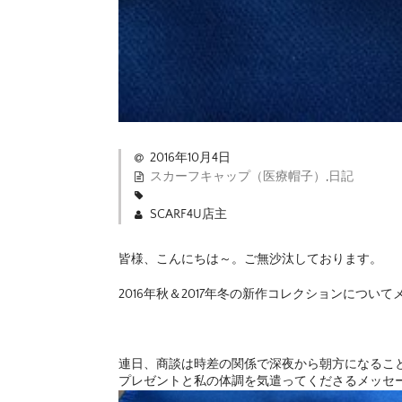
2016年10月4日
スカーフキャップ（医療帽子）
,
日記
SCARF4U店主
皆様、こんにちは～。ご無沙汰しております。
2016年秋＆2017年冬の新作コレクションにつ
連日、商談は時差の関係で深夜から朝方になるこ
プレゼントと私の体調を気遣ってくださるメッセ