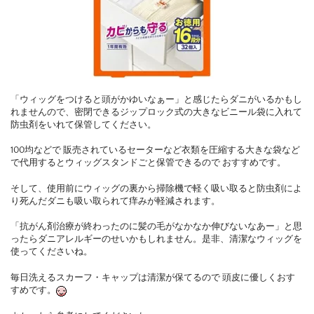
「ウィッグをつけると頭がかゆいなぁー」と感じたらダニがいるかもし
れませんので、密閉できるジップロック式の大きなビニール袋に入れて
防虫剤をいれて保管してください。
100均などで 販売されているセーターなど衣類を圧縮する大きな袋など
で代用するとウィッグスタンドごと保管できるので おすすめです。
そして、使用前にウィッグの裏から掃除機で軽く吸い取ると防虫剤によ
り死んだダニも吸い取られて痒みが軽減されます。
「抗がん剤治療が終わったのに髪の毛がなかなか伸びないなあー」と思
ったらダニアレルギーのせいかもしれません。是非、清潔なウィッグを
使ってくださいね。
毎日洗えるスカーフ・キャップは清潔が保てるので 頭皮に優しくおす
すめです。