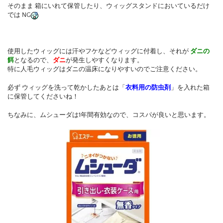
そのまま 箱にいれて保管したり、ウィッグスタンドにおいているだけ
では NG
使用したウィッグには汗やフケなどウィッグに付着し、それが
ダニの
餌
となるので、
ダニ
が発生しやすくなります。
特に人毛ウィッグはダニの温床になりやすいのでご注意ください。
必ず ウィッグを洗って乾かしたあとは「
衣料用の防虫剤
」を入れた箱
に保管してくださいね！
ちなみに、ムシューダは1年間有効なので、コスパが良いと思います。