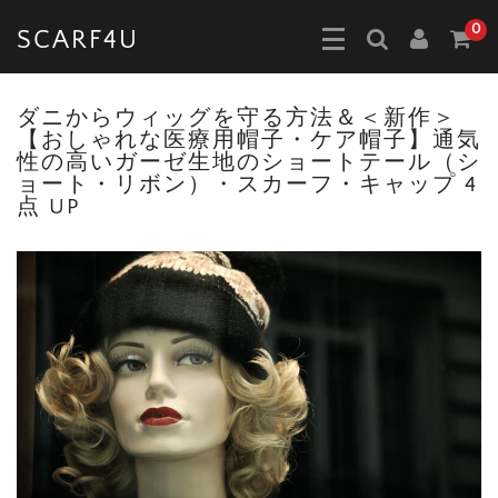
0
SCARF4U
ダニからウィッグを守る方法＆＜新作＞
【おしゃれな医療用帽子・ケア帽子】通気
性の高いガーゼ生地のショートテール（シ
ョート・リボン）・スカーフ・キャップ 4
点 UP