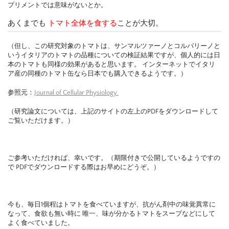
プリメントでは意味がないとか。
あくまでも
トマト全体を食する
ことが大切。
（但し、この研究対象のトマトは、サンマルツァーノとコルバリーノと
いうイタリアのトマトの品種についての検証結果ですが、個人的には日
本のトマトも同様の効果があると思います。 インターネットでイタリ
ア産の同種のトマト缶なら日本でも購入できるようです。）
参照元：
Journal of Cellular Physiology
（研究論文については、上記のサイトの左上のPDFをダウンロードして
ご覧いただけます。）
ご参考いただければ、幸いです。（期限付きで公開しているようですの
で PDFでダウンロードする際はお早めにどうぞ。）
今も、毎日1個程はトマトを食べていますが、抗がん剤中の味覚異常に
なって、食欲も無い時に 唯一、味が分かるトマトをスープなどにして
よく食べていました。