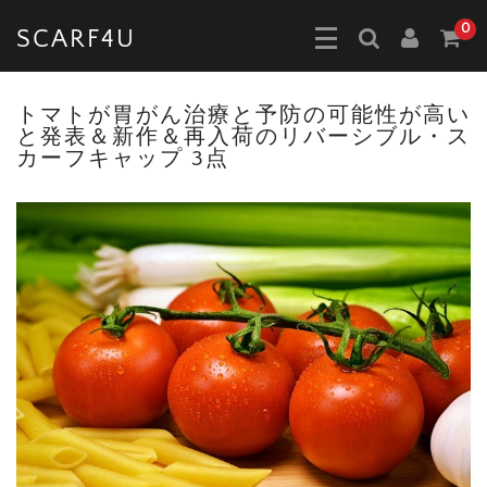
0
SCARF4U
トマトが胃がん治療と予防の可能性が高い
と発表＆新作＆再入荷のリバーシブル・ス
カーフキャップ 3点