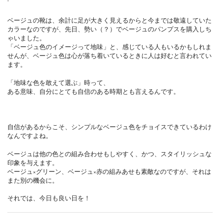
ベージュの靴は、余計に足が大きく見えるからと今までは敬遠していた
カラーなのですが、先日、勢い（？）でベージュのパンプスを購入しち
ゃいました。
「ベージュ色のイメージって地味」と、感じている人もいるかもしれま
せんが、ベージュ色は心が落ち着いているときに人は好むと言われてい
ます。
「地味な色を敢えて選ぶ」時って、
ある意味、自分にとても自信のある時期とも言えるんです。
自信があるからこそ、シンプルなベージュ色をチョイスできているわけ
なんですよね。
ベージュは他の色との組み合わせもしやすく、かつ、スタイリッシュな
印象を与えます。
ベージュ×グリーン、ベージュ×赤の組みあせも素敵なのですが、それは
また別の機会に。
それでは、今日も良い日を！