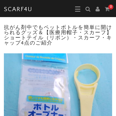
0
SCARF4U
抗がん剤中でもペットボトルを簡単に開け
られるグッズ＆【医療用帽子・スカーフ】
ショートテイル（リボン）・スカーフ・キ
ャップ4点のご紹介