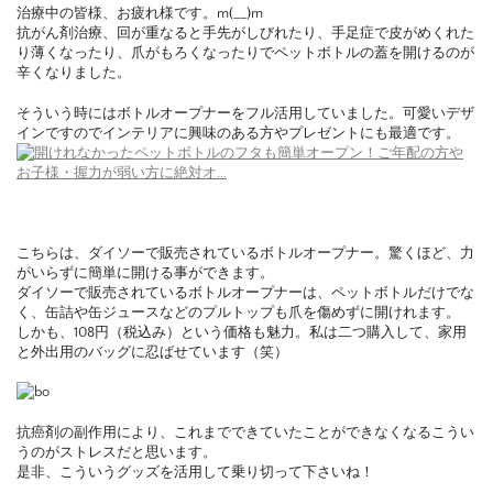
治療中の皆様、お疲れ様です。m(__)m
抗がん剤治療、回が重なると手先がしびれたり、手足症で皮がめくれた
り薄くなったり、爪がもろくなったりでペットボトルの蓋を開けるのが
辛くなりました。
そういう時にはボトルオープナーをフル活用していました。可愛いデザ
インですのでインテリアに興味のある方やプレゼントにも最適です。
こちらは、ダイソーで販売されているボトルオープナー。驚くほど、力
がいらずに簡単に開ける事ができます。
ダイソーで販売されているボトルオープナーは、ペットボトルだけでな
く、缶詰や缶ジュースなどのプルトップも爪を傷めずに開けれます。
しかも、108円（税込み）という価格も魅力。私は二つ購入して、家用
と外出用のバッグに忍ばせています（笑）
抗癌剤の副作用により、これまでできていたことができなくなるこうい
うのがストレスだと思います。
是非、こういうグッズを活用して乗り切って下さいね！