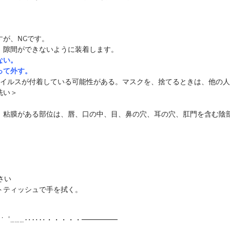
が、NGです。
、隙間ができないように装着します。
ない。
って外す。
ウイルスが付着している可能性がある。マスクを、捨てるときは、他の
洗い＞
。粘膜がある部位は、唇、口の中、目、鼻の穴、耳の穴、肛門を含む陰
さい
トティッシュで手を拭く。
:・’゜………‥‥‥・・・・・━━━━━