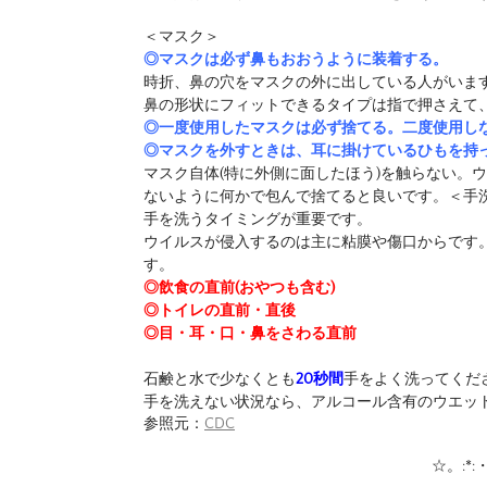
＜マスク＞
◎マスクは必ず鼻もおおうように装着する。
時折、鼻の穴をマスクの外に出している人がいます
鼻の形状にフィットできるタイプは指で押さえて
◎一度使用したマスクは必ず捨てる。二度使用し
◎マスクを外すときは、耳に掛けているひもを持
マスク自体(特に外側に面したほう)を触らない。
ないように何かで包んで捨てると良いです。＜手
手を洗うタイミングが重要です。
ウイルスが侵入するのは主に粘膜や傷口からです
す。
◎飲食の直前(おやつも含む)
◎トイレの直前・直後
◎目・耳・口・鼻をさわる直前
石鹸と水で少なくとも
20秒間
手をよく洗ってくだ
手を洗えない状況なら、アルコール含有のウエッ
参照元：
CDC
☆。:*