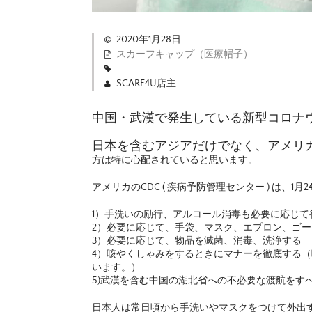
2020年1月28日
スカーフキャップ（医療帽子）
SCARF4U店主
中国・武漢で発生している新型コロナ
日本を含むアジアだけでなく、アメリ
方は特に心配されていると思います。
アメリカのCDC ( 疾病予防管理センター ) は、
1月
1）手洗いの励行、アルコール消毒も必要に応じて
2）必要に応じて、手袋、マスク、エプロン、ゴ
3）必要に応じて、物品を滅菌、消毒、洗浄する
4）咳やくしゃみをするときにマナーを徹底する（
います。
）
5)
武漢を含む中国の湖北省への不必要な渡航をす
日本人は常日頃から手洗いやマスクをつけて外出