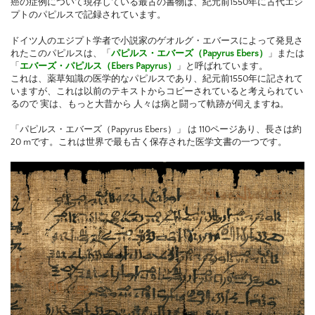
癌の症例について現存している最古の書物は、紀元前1550年に古代エジ
プトのパピルスで記録されています。
ドイツ人のエジプト学者で小説家のゲオルグ・エバースによって発見さ
れたこのパピルスは、「
パピルス・エバーズ（Papyrus Ebers）
」または
「
エバーズ・パピルス（Ebers Papyrus）
」と呼ばれています。
これは、薬草知識の医学的なパピルスであり、紀元前1550年に記されて
いますが、これは以前のテキストからコピーされていると考えられてい
るので 実は、もっと大昔から 人々は病と闘って軌跡が伺えますね。
「パピルス・エバーズ（Papyrus Ebers）」 は 110ページあり、長さは約
20 mです。これは世界で最も古く保存された医学文書の一つです。