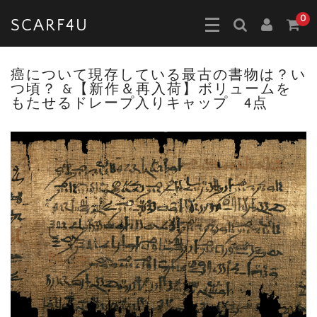
0
SCARF4U
癌について現存している最古の書物は？い
つ頃？ &【新作＆再入荷】ボリュームを
もたせるドレープ入りキャップ 4点