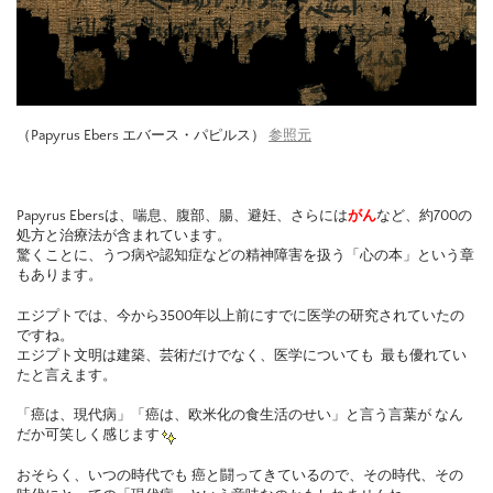
（Papyrus Ebers エバース・パピルス）
参照元
Papyrus Ebersは、喘息、腹部、腸、避妊、さらには
がん
など、約700の
処方と治療法が含まれています。
驚くことに、うつ病や認知症などの精神障害を扱う「心の本」という章
もあります。
エジプトでは、今から3500年以上前にすでに医学の研究されていたの
ですね。
エジプト文明は建築、芸術だけでなく、医学についても 最も優れてい
たと言えます。
「癌は、現代病」「癌は、欧米化の食生活のせい」と言う言葉が なん
だか可笑しく感じます
おそらく、いつの時代でも 癌と闘ってきているので、その時代、その