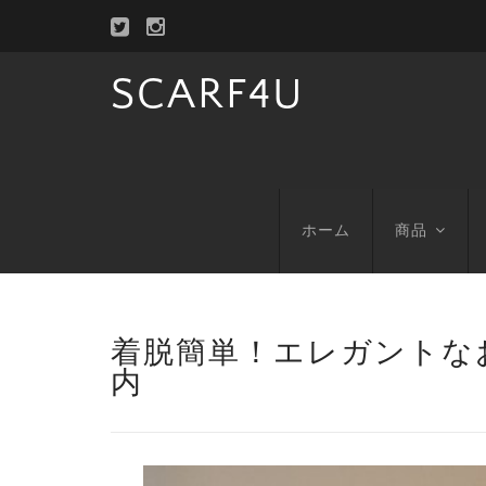
SCARF4U
ホーム
商品
着脱簡単！エレガントな
内