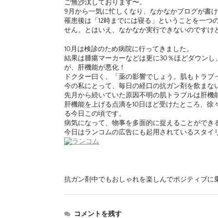
ご無沙汰しております〜。
9月から一気に忙しくなり、なかなかブログが書
罹患後は「12時までには寝る」ということを一つ
せん。とはいえ、なかなか実行できないのですけ
10月は検診のため病院に行ってきました。
結果は腫瘍マーカーなどは更に30％ほどダウンし
が、肝機能が悪化！
ドクター曰く、「薬の影響でしょう。肌もトラブ
今の私にとって、毎日の経口の抗ガン剤を飲まな
先月から続いていた原因不明の肌トラブルは肝機
肝機能を上げる点滴を10日ほど受けたところ、
る今日この頃です。
病気になって、物事を多面的に捉えることができ
今日はランコムの広告にも起用されているスタイリ
抗ガン剤中でもおしゃれを楽しんでポジティブに
コメントを残す