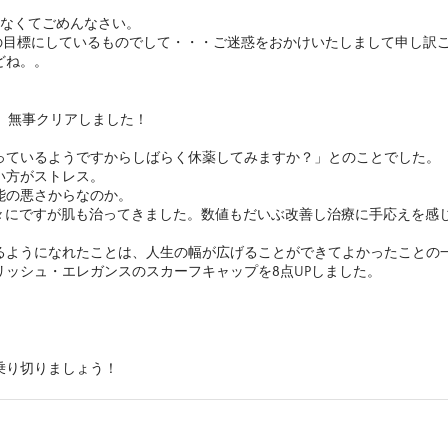
けなくてごめんなさい。
の目標にしているものでして・・・ご迷惑をおかけいたしまして申し訳
どね。。
、無事クリアしました！
っているようですからしばらく休薬してみますか？」とのことでした。
い方がストレス。
能の悪さからなのか。
徐々にですが肌も治ってきました。数値もだいぶ改善し治療に手応えを感
るようになれたことは、人生の幅が広げることができてよかったことの
ッシュ・エレガンスのスカーフキャップを8点UPしました。
乗り切りましょう！