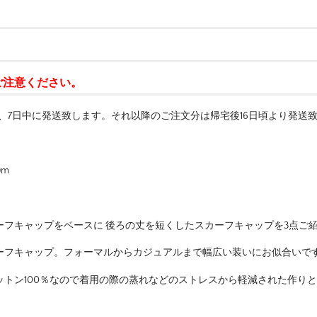
ご注意ください。
は、7日中に発送致します。それ以降のご注文分は帰宅後16日頃より発送
。
)m
フキャップをベースに 後ろの丈を短くしたスカーフキャップを3点ご
ーフキャップ。フォーマルからカジュアルまで幅広い装いにお似合いで
トン100％なので着用の際の蒸れなどのストレスから軽減された作り