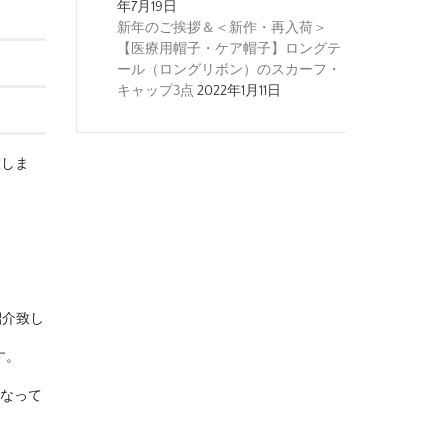
年7月19日
新年のご挨拶＆＜新作・再入荷＞
【医療用帽子・ケア帽子】ロングテ
ール（ロングリボン）のスカーフ・
キャップ3点
2022年1月11日
致しま
紹介致し
す。
となって