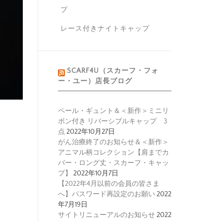
プ
レース付きナイトキャップ
SCARF4U（スカーフ・フォ
ー・ユー）店長ブログ
ペール・ギュント＆＜新作＞ミニリ
ボン付き リバーシブルキャップ 3
点
2022年10月27日
がん治療終了のお知らせ＆＜新作＞
アニマル柄コレクション【肩までカ
バー・ロング丈・スカーフ・キャッ
プ】
2022年10月7日
【2022年4月以前の会員の皆さま
へ】パスワード再設定のお願い
2022
年7月19日
サイトリニューアルのお知らせ
2022